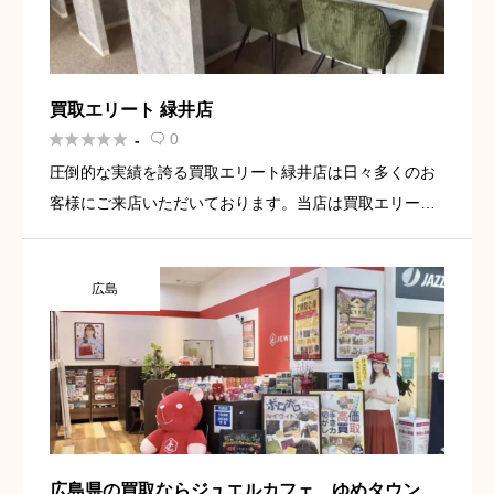
買取エリート 緑井店





0
-

圧倒的な実績を誇る買取エリート緑井店は日々多くのお
客様にご来店いただいております。当店は買取エリート
緑井店は安佐南区緑井の毘沙門通沿い「広島銀行 緑井支
店」すぐ側にあります。 前面に2台駐車場完備してあり
広島
ますので車での来 […]
広島県の買取ならジュエルカフェ ゆめタウン呉