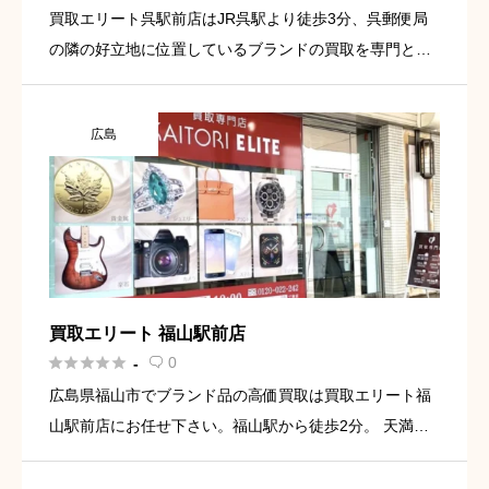
買取エリート呉駅前店はJR呉駅より徒歩3分、呉郵便局
の隣の好立地に位置しているブランドの買取を専門とし
ている買取専門店になっております。また看板も大きく
出しており、非常に目立ちますので場所もすぐにわかる
広島
かと思います。1棟 […]
買取エリート 福山駅前店





0
-

広島県福山市でブランド品の高価買取は買取エリート福
山駅前店にお任せ下さい。福山駅から徒歩2分。 天満屋
福山店の1階、元町商店街の入り口近くに位置していま
す。 車でご来店の方には店舗お近くにコインパーキング