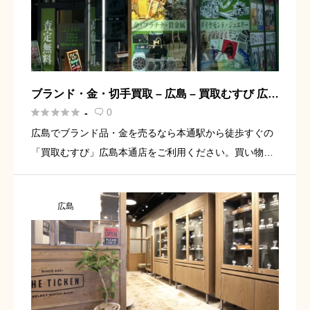
ブランド・金・切手買取 – 広島 – 買取むすび 広島
本通店





0
-

広島でブランド品・金を売るなら本通駅から徒歩すぐの
「買取むすび」広島本通店をご利用ください。買い物つ
いでに預かり査定で外出OK･どんなものでも査定しま
す。ヴィトン、シャネル、エルメス、ロレックスなど幅
広島
広く高価買取中。