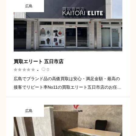
広島
がありますので買 […]
買取エリート 五日市店





0
-

広島でブランド品の高価買取は安心・満足金額・最高の
接客でリピート率No11の買取エリート五日市店のお任せ
下さい。当店買取エリート五日市店は佐伯区五日市のコ
イン通り沿いの「金持ち神社」目の前、「アイフル」隣
広島
にございます。 […]