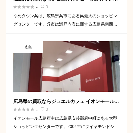
店





0
-

ゆめタウン呉は、広島県呉市にある呉最大のショッピン
グセンターです。呉市は瀬戸内海に面する広島県南西部
に位置する市で、人口規模は広島県内で福山市に次ぐ3位
となっています。アクセスはJR呉線「呉駅」下車より徒
広島
歩5分。呉駅から […]
広島県の買取ならジュエルカフェ イオンモール広
島府中店





0
-

イオンモール広島府中は広島県安芸郡府中町にある大型
ショッピングセンターです。2004年にダイヤモンドシテ