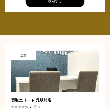
検索する
広島
買取エリート 呉駅前店





0
-
