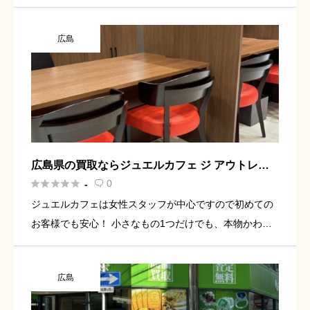
ィソレイユとしてジャスコと共同開発を進めオープン
し、施設直結のJR天神川駅も開発されました。その後20
広島
11年にイオン […]
広島県の買取ならジュエルカフェ ジ アウトレッ
ト広島店





0
-

ジュエルカフェは女性スタッフが中心ですので初めての
お客様でも安心！ 小さなもの1つだけでも、本物かわか
らないものでも、どんなご相談でも喜んで承ります。受
付・ご相談・査定はすべて無料ですので、少しでも気に
広島
なったことはなんで […]