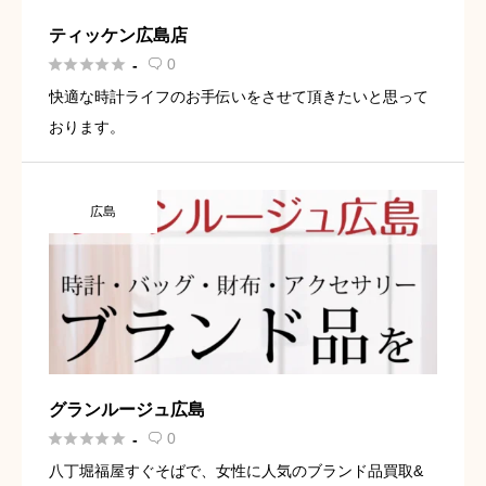
ティッケン広島店





0
-

快適な時計ライフのお手伝いをさせて頂きたいと思って
おります。
広島
グランルージュ広島





0
-

八丁堀福屋すぐそばで、女性に人気のブランド品買取&