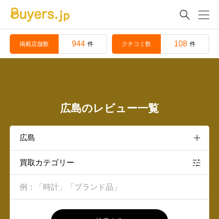

944
108
掲載店舗数
クチコミ数
件
件
広島のレビュー一覧
買取カテゴリー