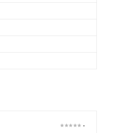





-