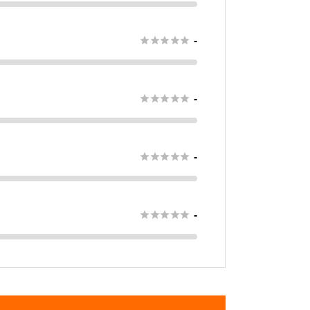





-





-





-





-