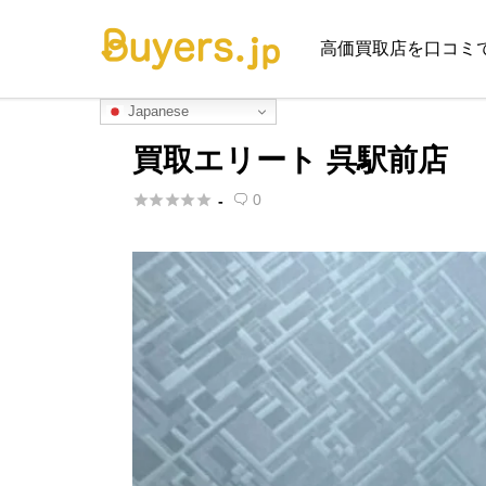
高価買取店を口コミ
Japanese
買取エリート 呉駅前店





0
-
