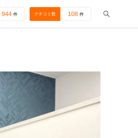
944
108

クチコミ数
件
件