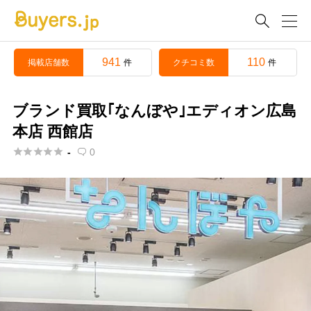

941
110
掲載店舗数
クチコミ数
件
件
ブランド買取｢なんぼや｣エディオン広島
本店 西館店





-
0
