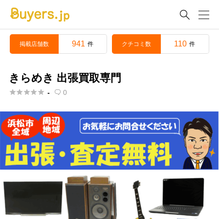

941
110
掲載店舗数
クチコミ数
件
件
きらめき 出張買取専門





-
0
