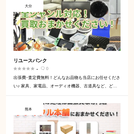
大分
用品が多い […]
リユースバンク





0
-

出張費･査定費無料！どんなお品物も当店にお任せくださ
い♪ 家具、家電品、オーディオ機器、古道具など、どん
なお品物もお買取させていただきます。 他社様でお断り
されたお品物も当店へお引取りいたしますので、お引越
熊本
しや片付けの際 […]