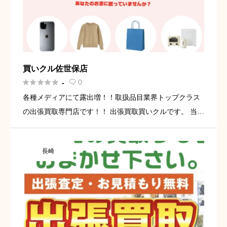
買いクル佐世保店





0
-

各種メディアにて露出増！！取扱品目業界トップクラス
の出張買取専門店です！！ 出張買取買いクルです。 当店
は皆様のご自宅へ出張査定しております。 ・出張買取を
呼びたい ・フリマサイトで売れなかった商品がある ・不
長崎
用品が多い […]