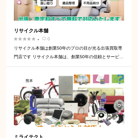
リサイクル本舗





0
-

リサイクル本舗は創業50年のプロの目が光る出張買取専
門店です リサイクル本舗は、創業50年の信頼とサービス
を大切にする出張買取専門店です。 厨房機器や家電製
品、農機具から建機にいたるまで幅広い種類の不要品を
熊本
買取しておりま […]
ミライテクト