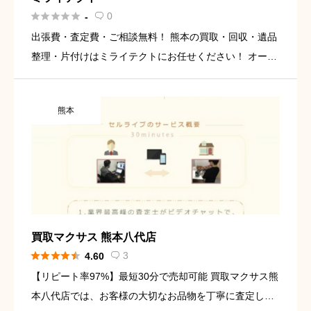





0
-

出張費・査定費・ご相談無料！ 熊本の買取・回収・遺品
整理・片付けはミライテクトにお任せください！ オール
ジャンル対応で不用品の出張買取、回収を行っておりま
す。 熊本の買取・回収・遺品整理・片付けはミライテク
熊本
トにお任せくだ […]
買取マクサス 熊本八代店





3
4.60

【リピート率97%】最短30分で売却可能 買取マクサス熊
本八代店では、お客様の大切なお品物を丁寧に査定し、