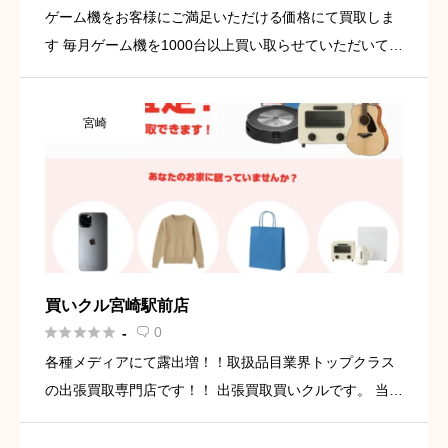
ゲーム機をお客様にご満足いただける価格にて買取しま
す 毎月ゲーム機を1000台以上買い取らせていただいてお
ります。 特に他社様で減額された商品を当社へお持ちい
ただくと2～10倍のお値段で買取させていただく事例が
宮崎
多々ありま […]
買いクル宮崎駅前店





0
-

各種メディアにて露出増！！取扱品目業界トップクラス
の出張買取専門店です！！ 出張買取買いクルです。 当店
は皆様のご自宅へ出張査定しております。 ・出張買取を
呼びたい ・フリマサイトで売れなかった商品がある ・不