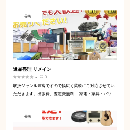
安心と満足をお届けいたします。初めての方でも分かり
やすくご案内し、迅速なお取引を心がけています。ご不
長崎
要になった品の […]
遺品整理 リメイン





0
-

取扱ジャンル豊富ですので幅広く柔軟にご対応させてい
ただきます。出張費、査定費無料！ 家電・家具・パソコ
ン・オーディオ・食器・キッチン用品・日用品・衣類・
時計・ミシン・楽器・貴金属・着物・骨董品・農機具・
長崎
農具など、整理中に […]