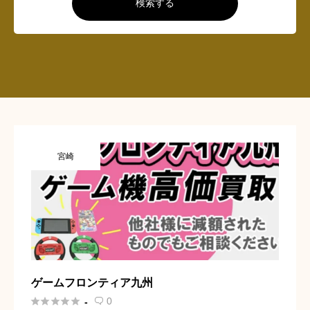
検索する
宮崎
ゲームフロンティア九州





0
-
