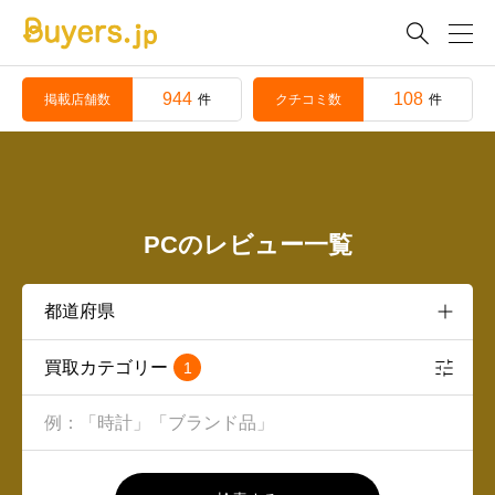

944
108
掲載店舗数
クチコミ数
件
件
PCのレビュー一覧
買取カテゴリー
1