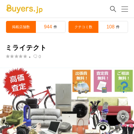

944
108
掲載店舗数
クチコミ数
件
件
ミライテクト





-
0
