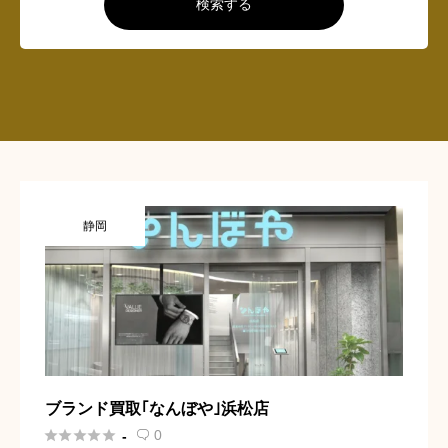
検索する
静岡
ブランド買取｢なんぼや｣浜松店





0
-
