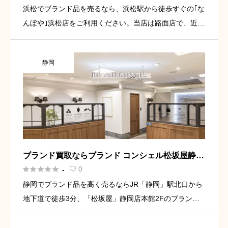
浜松でブランド品を売るなら、浜松駅から徒歩すぐの｢な
んぼや｣浜松店をご利用ください。当店は路面店で、近隣
には駐車場もございます。周辺には商店街があり、駅か
らとても近いです。エルメス、ルイ・ヴィトン、シャネ
静岡
ルなど、様々なブ […]
ブランド買取ならブランド コンシェル松坂屋静岡
店





0
-

静岡でブランド品を高く売るならJR「静岡」駅北口から
地下道で徒歩3分、「松坂屋」静岡店本館2Fのブランド
コンシェル松坂屋静岡店にお越しください。当店は予約
もできるブランド品の買取店。事前にお電話やWEBでご