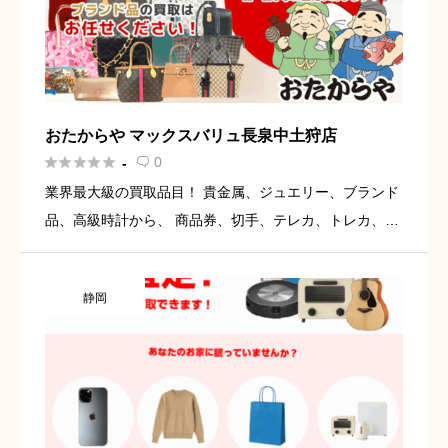
おたからや マックスバリュ長泉中土狩店





0
-

業界最大級の買取品目！ 貴金属、ジュエリー、ブランド
品、高級時計から、 商品券、切手、テレカ、トレカ、香
木、アパレル、 お値段のつくものはなんでもお買取りし
ます。 出張査定/買取もしております。 査定無料！出張
静岡
無料！ ぜ […]