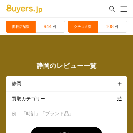

944
108
掲載店舗数
クチコミ数
件
件
静岡のレビュー一覧
買取カテゴリー