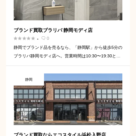
ブランド買取ブラリバ 静岡モディ店





0
-

静岡でブランド品を売るなら、「静岡駅」から徒歩5分の
ブラリバ静岡モディ店へ。営業時間は10:30〜19:30とな
っております。エルメス、ルイ・ヴィトン、シャネルを
はじめ、さまざまなブランド品を高価買取いたします。
静岡
査定後の […]
ブランド買取ならエコスタイル浜松入野店