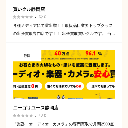
買いクル静岡店





0
-

各種メディアにて露出増！！取扱品目業界トップクラス
の出張買取専門店です！！ 出張買取買いクルです。 当店
は皆様のご自宅へ出張査定しております。 ・出張買取を
呼びたい ・フリマサイトで売れなかった商品がある ・不
静岡
用品が多い […]
ニーゴリユース静岡店





0
-

「楽器・オーディオ・カメラ」の専門買取で月間2500点