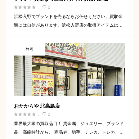





0
-

浜松入野でブランドを売るならお任せください。買取金
額には自信があります。浜松入野店の取扱アイテムは、
ブランドバッグ・財布・洋服・靴・ジュエリー・シルバ
ー・宝石・金など幅広く対応しております。アクセス
静岡
は、西伊場交差点から車 […]
おたからや 北高島店





0
-

業界最大級の買取品目！ 貴金属、ジュエリー、ブランド
品、高級時計から、 商品券、切手、テレカ、トレカ、香