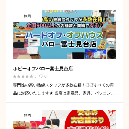
木、アパレル、 お値段のつくものはなんでもお買取りし
ます。 出張査定/買取もしております。 査定無料！出張
静岡
無料！ ぜ […]
ホビーオフバロー富士見台店





0
-

専門性の高い熟練スタッフが多数在籍！ほぼすべての商
品に対応いたします★ 当店は家電品、家具、パソコン、
オーディオ機器、楽器、レディースファッション、メン
ズファッション、アウトドア用品、自転車、ホビーなど
静岡
様々な商品に対応し […]