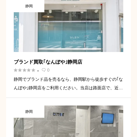
静岡
予約いただけ […]
ブランド買取｢なんぼや｣静岡店





0
-

静岡でブランド品を売るなら、静岡駅から徒歩すぐの｢な
んぼや｣静岡店をご利用ください。当店は路面店で、近隣
には駐車場もございます。周辺にはショッピングモール
や銀行があり、駅からとても近いです。エルメス、ル
静岡
イ・ヴィトン、シャ […]