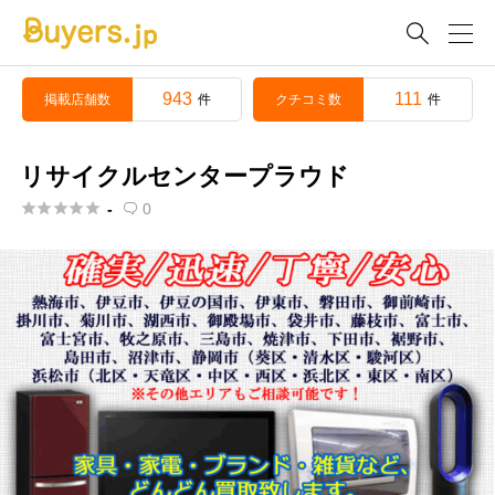

943
111
掲載店舗数
クチコミ数
件
件
リサイクルセンタープラウド





-
0
