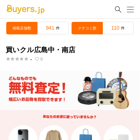

941
110
掲載店舗数
クチコミ数
件
件
買いクル広島中・南店





-
0
