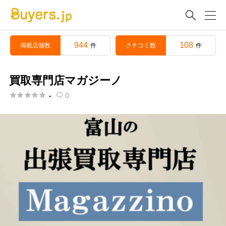

944
108
掲載店舗数
クチコミ数
件
件
買取専門店マガジーノ





-
0
