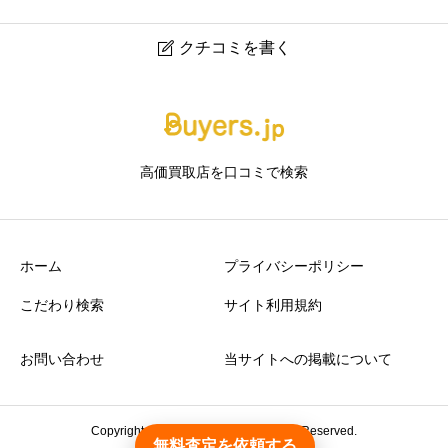
クチコミを書く

ベストライフ 赤羽アピレ店｜赤羽のブランド・金プラチ
ナ・宝石・時計買取
高価買取店を口コミで検索
ニックネーム
任意
ホーム
プライバシーポリシー
こだわり検索
サイト利用規約
お問い合わせ
当サイトへの掲載について
アクセスの良さ
必須





星の数をお選びください
Copyright © 2026 Buyers.jp. All Rights Reserved.
無料査定を依頼する