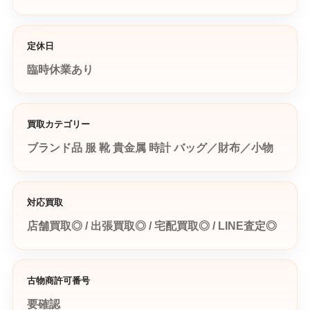
定休日
臨時休業あり
買取カテゴリー
ブランド品
服
靴
貴金属
時計
バッグ／財布／小物
対応買取
店舗買取◎ / 出張買取◎ / 宅配買取◎ / LINE査定◎
古物商許可番号
要確認