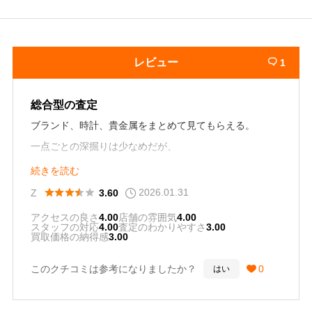
レビュー
1

総合型の査定
ブランド、時計、貴金属をまとめて見てもらえる。
一点ごとの深掘りは少なめだが、
その分テンポは良い。
続きを読む
総合買取としては平均的。
2026.01.31





Z
3.60
アクセスの良さ
4.00
店舗の雰囲気
4.00
スタッフの対応
4.00
査定のわかりやすさ
3.00
買取価格の納得感
3.00
このクチコミは参考になりましたか？
0
はい
