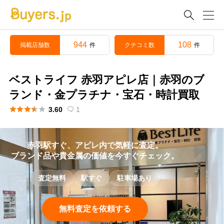

944
108
掲載店舗数
クチコミ数
件
件
ベストライフ 赤羽アピレ店｜赤羽のブ
ランド・金プラチナ・宝石・時計買取





3.60
1

赤羽駅すぐ、アピレ内で気軽に査定。
ブランド品や貴金属の価値を今すぐチェック。
査定無料
駅すぐ
駐車場あり
無料査定を依頼する