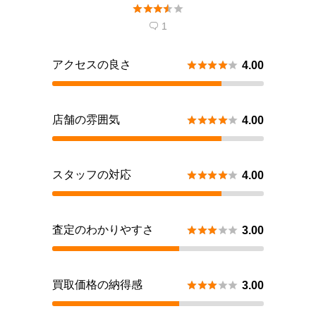





望しています。
1

アクセスの良さ





4.00
店舗の雰囲気





4.00
スタッフの対応





4.00
査定のわかりやすさ





3.00
買取価格の納得感





3.00