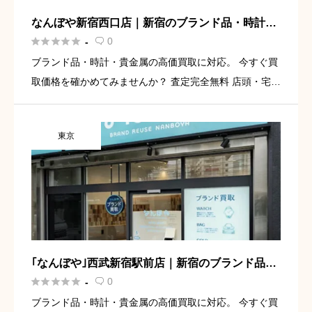
なんぼや新宿西口店｜新宿のブランド品・時計・
貴金属買取専門店





0
-

ブランド品・時計・貴金属の高価買取に対応。 今すぐ買
取価格を確かめてみませんか？ 査定完全無料 店頭・宅
配・出張・オンライン買取に対応 新宿駅徒歩圏で来店し
やすい 無料査定を依頼してみる 新宿で時計を高く売るな
東京
ら、なんぼ […]
｢なんぼや｣西武新宿駅前店｜新宿のブランド品・
時計・貴金属買取専門店





0
-

ブランド品・時計・貴金属の高価買取に対応。 今すぐ買