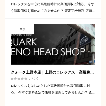
ロレックスを中心に高級腕時計の高価買取に対応。 今す
ぐ買取価格を確かめてみませんか？ 査定完全無料 店頭・
宅配・LINE査定に対応 中野ブロードウェイ内で相談しや
すい 無料査定を依頼してみる 中野でロレックスや高級腕
東京
時計 […]
クォーク上野本店｜上野のロレックス・高級腕時
計買取専門店





0
-

ロレックスをはじめとした高級腕時計の高価買取に対
応。 今すぐ無料査定で価格を確認してみませんか？ 査定
無料 ロレックス専門店 駅徒歩すぐの好立地 無料査定は
こちら 上野でロレックスを売るならクォーク上野本店の