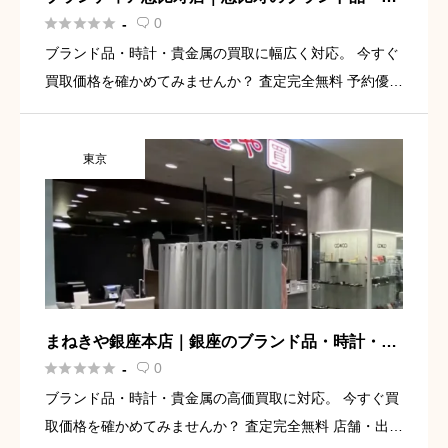
計買取専門店





0
-

ブランド品・時計・貴金属の買取に幅広く対応。 今すぐ
買取価格を確かめてみませんか？ 査定完全無料 予約優先
でスムーズに案内 JR恵比寿駅西口より徒歩2分 無料査定
を依頼してみる 恵比寿でブランド品や時計を売るなら、
東京
ブラン […]
まねきや銀座本店｜銀座のブランド品・時計・貴
金属買取専門店





0
-

ブランド品・時計・貴金属の高価買取に対応。 今すぐ買
取価格を確かめてみませんか？ 査定完全無料 店舗・出