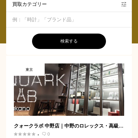
買取カテゴリー
検索する
東京
クォークラボ 中野店｜中野のロレックス・高級腕
時計買取専門店





0
-
