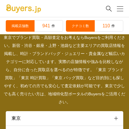

東京のレビュー一覧
941
110
掲載店舗数
クチコミ数
件
件
東京でブランド買取・高額査定をお考えならBuyersをご利用くださ
い。新宿・渋谷・銀座・上野・池袋など主要エリアの買取店情報を
掲載し、時計・ブランドバッグ・ジュエリー・貴金属など幅広いカ
テゴリーに対応しています。実際の店舗情報や強みを比較しなが
ら、自分に合った買取店を選べるのが特徴です。「東京 ブランド
買取」「東京 時計買取」「東京 バッグ買取」など目的別にも探し
やすく、初めての方でも安心して査定依頼が可能です。東京で少し
でも高く売りたい方は、地域特化型ポータルのBuyersをご活用くだ
さい。