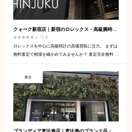
クォーク新宿店｜新宿のロレックス・高級腕時計
買取専門店





0
-

ロレックスを中心に高級時計の高価買取に注力。 まずは
無料査定で相場を確かめてみませんか？ 査定完全無料 店
頭・宅配・LINE査定に対応 新宿駅・新宿三丁目駅から好
アクセス 無料査定を依頼してみる 新宿でロレックスや高
東京
級時 […]
ブランディア恵比寿店｜恵比寿のブランド品・時