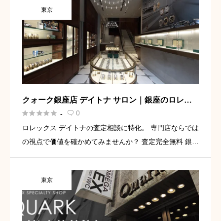
東京
無料査定 上 […]
クォーク銀座店 デイトナ サロン｜銀座のロレッ
クス デイトナ買取専門店





0
-

ロレックス デイトナの査定相談に特化。 専門店ならでは
の視点で価値を確かめてみませんか？ 査定完全無料 銀座
エリアで相談しやすい立地 デイトナに特化した専門空間
無料査定を依頼してみる 銀座でロレックス デイトナを売
東京
るな […]