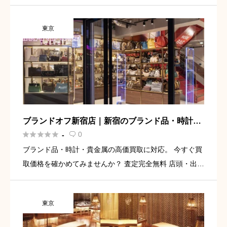
張・宅配買取に対応 銀座駅A2出口より徒歩2分 無料査定
を依頼してみる 銀座で時計を高く売るなら、まねきや銀
東京
座本店の […]
ブランドオフ新宿店｜新宿のブランド品・時計・
貴金属買取専門店





0
-

ブランド品・時計・貴金属の高価買取に対応。 今すぐ買
取価格を確かめてみませんか？ 査定完全無料 店頭・出
張・宅配・LINE査定に対応 新宿三丁目エリアで来店しや
すい 無料査定を依頼してみる 新宿で時計を高く売るな
東京
ら、ブラ […]