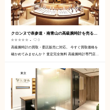
クロンヌで表参道・南青山の高級腕時計を売るな
ら無料査定





0
-

高級腕時計の買取・委託販売に対応。 今すぐ買取価格を
確かめてみませんか？ 査定完全無料 高級腕時計専門店な
らではの査定 表参道駅より徒歩3分 無料査定を依頼して
みる 表参道で時計を高く売るなら、クロンヌの無料査定
東京
表参道 […]