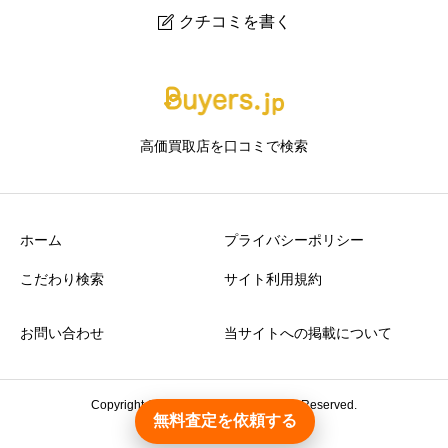
クチコミを書く

タイムレス 東武百貨店 池袋店｜池袋のブランド・時計・
貴金属買取（百貨店内）
高価買取店を口コミで検索
ニックネーム
任意
ホーム
プライバシーポリシー
こだわり検索
サイト利用規約
お問い合わせ
当サイトへの掲載について
アクセスの良さ
必須





星の数をお選びください
Copyright © 2026 Buyers.jp. All Rights Reserved.
無料査定を依頼する