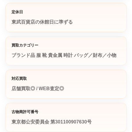
定休日
東武百貨店の休館日に準ずる
買取カテゴリー
ブランド品
服
靴
貴金属
時計
バッグ／財布／小物
対応買取
店舗買取◎ / WEB査定◎
古物商許可番号
東京都公安委員会 第301100907630号