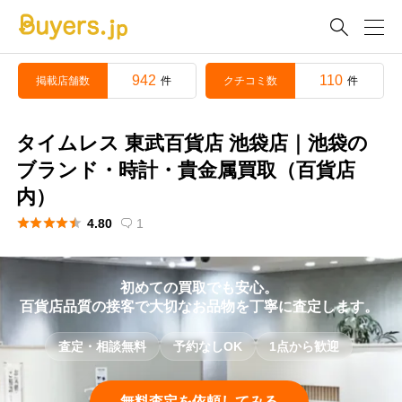

942
110
掲載店舗数
クチコミ数
件
件
タイムレス 東武百貨店 池袋店｜池袋の
ブランド・時計・貴金属買取（百貨店
内）





4.80
1

初めての買取でも安心。
百貨店品質の接客で大切なお品物を丁寧に査定します。
査定・相談無料
予約なしOK
1点から歓迎
無料査定を依頼してみる