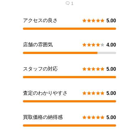
1

アクセスの良さ





5.00
店舗の雰囲気





4.00
スタッフの対応





5.00
査定のわかりやすさ





5.00
買取価格の納得感





5.00