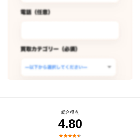
この店舗で査定できるようリクエス
総合得点
トする
4.80
現在
5
人 がこの店舗での査定受付開始を希





望しています。