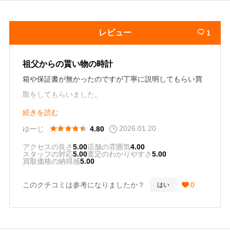
レビュー
1

祖父からの貰い物の時計
箱や保証書が無かったのですが丁寧に説明してもらい買
取をしてもらいました。
思っていたよりも高く買取をしてもらいありがとうござ
続きを読む
いました。
2026.01.20





ゆーじ
4.80
アクセスの良さ
5.00
店舗の雰囲気
4.00
スタッフの対応
5.00
査定のわかりやすさ
5.00
買取価格の納得感
5.00
このクチコミは参考になりましたか？
0
はい
