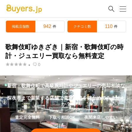

942
110
掲載店舗数
クチコミ数
件
件
歌舞伎町ゆきざき｜新宿・歌舞伎町の時
計・ジュエリー買取なら無料査定





-
0

新宿・歌舞伎町で高級腕時計やジュエリーの売却相談な
ら。
深夜帯まで営業する店舗で査定価格を確かめてみません
か？
査定完全無料
下取り相談OK
夜間来店しやすい