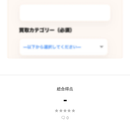
この店舗で査定できるようリクエス
総合得点
トする
-
現在
5
人 がこの店舗での査定受付開始を希





望しています。
0
