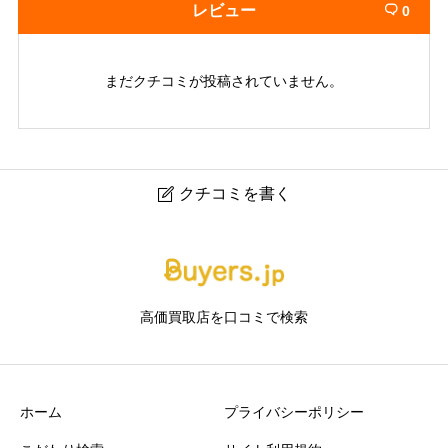
レビュー
0

まだクチコミが投稿されていません。
クチコミを書く

歌舞伎町ゆきざき｜新宿・歌舞伎町の時計・ジュエリー
買取なら無料査定
高価買取店を口コミで検索
ニックネーム
任意
ホーム
プライバシーポリシー