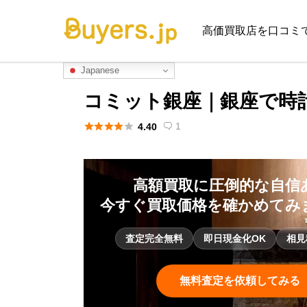
高価買取店を口コミ
Japanese
コミット銀座｜銀座で時





1
4.40

高額買取に圧倒的な自信
今すぐ買取価格を確かめてみ
査定完全無料
即日現金化OK
相見
無料査定を依頼してみる