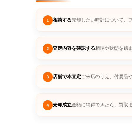
相談する
売却したい時計について、
1
査定内容を確認する
相場や状態を踏
2
店舗で本査定
ご来店のうえ、付属品
3
売却成立
金額に納得できたら、買取
4