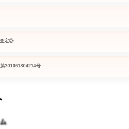
B査定◎
01061804214号
ム