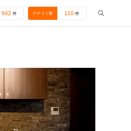
942
110

クチコミ数
件
件