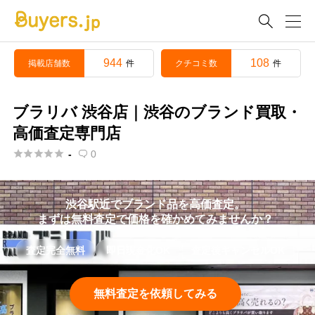

944
108
掲載店舗数
クチコミ数
件
件
ブラリバ 渋谷店｜渋谷のブランド買取・
高価査定専門店





-
0

渋谷駅近でブランド品を高価査定。
まずは無料査定で価格を確かめてみませんか？
査定完全無料
即日現金化OK
査定後キャンセルOK
無料査定を依頼してみる