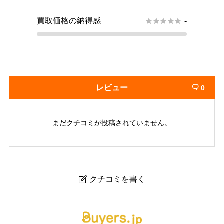
買取価格の納得感





-
レビュー
0

まだクチコミが投稿されていません。
クチコミを書く

ブラリバ 渋谷店｜渋谷のブランド買取・高価査定専門店