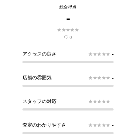
この店舗で査定できるようリクエス
総合得点
トする
-
現在
5
人 がこの店舗での査定受付開始を希





望しています。
0

アクセスの良さ





-
店舗の雰囲気





-
スタッフの対応





-
査定のわかりやすさ





-