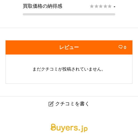
買取価格の納得感





-
レビュー
0

まだクチコミが投稿されていません。
クチコミを書く

ブラリバ 新宿東口店｜新宿のブランド買取・高価査定専
門店