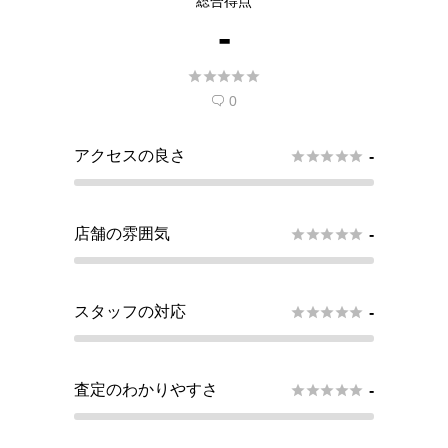
総合得点
トする
-
現在
5
人 がこの店舗での査定受付開始を希





望しています。
0

アクセスの良さ





-
店舗の雰囲気





-
スタッフの対応





-
査定のわかりやすさ





-