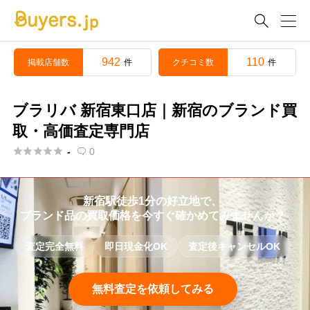

942
110
掲載店舗数
クチコミ数
件
件
ブラリバ 新宿東口店｜新宿のブランド買
取・高価査定専門店





-
0

新宿駅徒歩1分の好立地で、
ブランド品の買取価格を今すぐ確かめてみませんか？
査定完全無料
即日現金化OK
査定後キャンセルOK
無料査定を依頼してみる