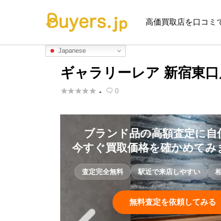
高価買取店を口コミ
Japanese
ギャラリーレア 新宿東





0
-

ブランド品の高額査定に自
今すぐ買取価格を確かめてみ
査定完全無料
駅近で来店しやすい
無料査定を依頼してみる