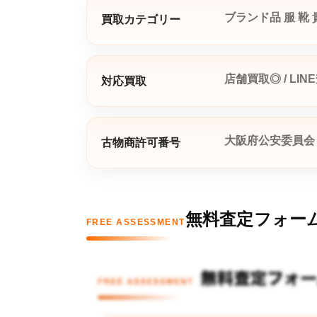
ブランド品
服
靴
買取カテゴリー
店舗買取◎ / LIN
対応買取
大阪府公安委員会 第6
古物商許可番号
無料査定フォー
FREE ASSESSMENT