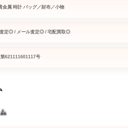
貴金属
時計
バッグ／財布／小物
E査定◎ / メール査定◎ / 宅配買取◎
21111601117号
ム