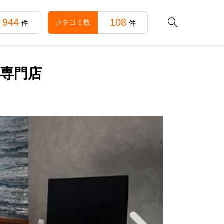
944
108

クチコミ数
件
件
定専門店