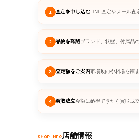
査定を申し込む
LINE査定やメール
1
品物を確認
ブランド、状態、付属品
2
査定額をご案内
市場動向や相場を踏
3
買取成立
金額に納得できたら買取成
4
店舗情報
SHOP INFO