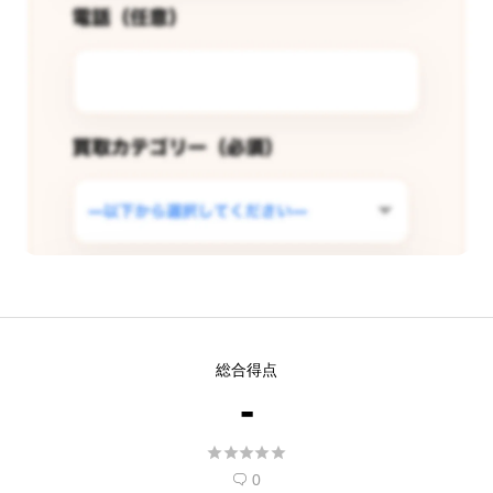
この店舗で査定できるようリクエス
総合得点
トする
-
現在
5
人 がこの店舗での査定受付開始を希





望しています。
0
