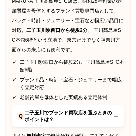
MARUKA 玉川髙島屋S･C店は、昭和28年創業の老
舗質屋を母体とするブランド買取専門店として、
バッグ・時計・ジュエリー・宝石など幅広い品目に
対応。
二子玉川駅西口から徒歩2分
、 玉川髙島屋S･
C本館6階という立地で、東京だけでなく神奈川方
面からの来店にも便利です。
二子玉川駅西口から徒歩2分、玉川髙島屋S･C本
館6階
ブランド品・時計・宝石・ジュエリーまで幅広
く査定対応
老舗質屋を母体とした実績ある査定体制
二子玉川でブランド買取店を選ぶときの
Q
ポイントは？
まずは
無料査定
で概算価格を確認してみてくださ