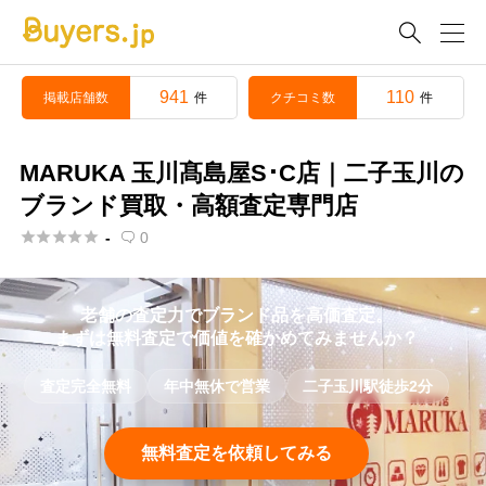

941
110
掲載店舗数
クチコミ数
件
件
MARUKA 玉川髙島屋S･C店｜二子玉川の
ブランド買取・高額査定専門店





-
0

老舗の査定力でブランド品を高価査定。
まずは無料査定で価値を確かめてみませんか？
査定完全無料
年中無休で営業
二子玉川駅徒歩2分
無料査定を依頼してみる