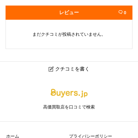
レビュー
0

まだクチコミが投稿されていません。
クチコミを書く

MARUKA 玉川髙島屋S･C店｜二子玉川のブランド買取・
高額査定専門店
高価買取店を口コミで検索
ニックネーム
任意
ホーム
プライバシーポリシー