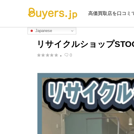
高価買取店を口コミ
Japanese
リサイクルショップSTOC





0
-
