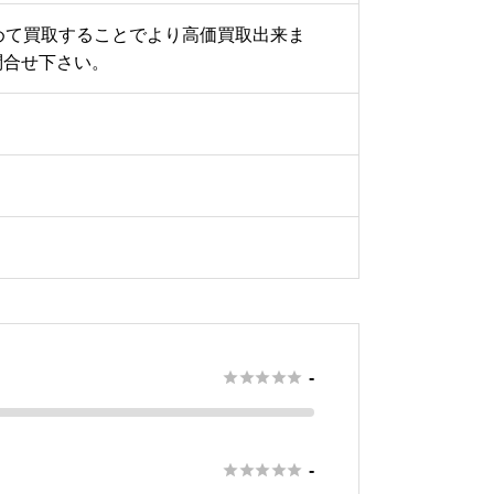
めて買取することでより高価買取出来ま
問合せ下さい。





-





-