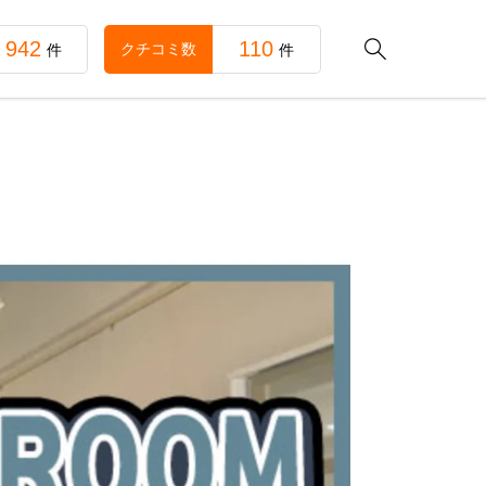
942
110

クチコミ数
件
件