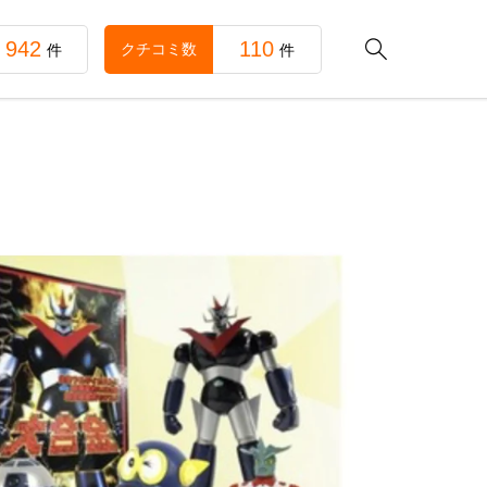
942
110

クチコミ数
件
件