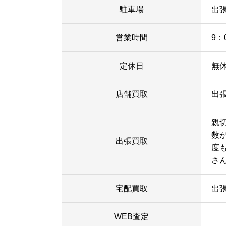
駐車場
出
営業時間
9：
定休日
無
店舗買取
出
親
数
出張買取
度
さ
宅配買取
出
WEB査定