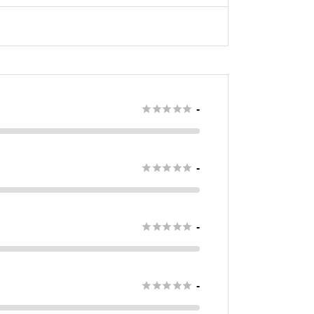





-





-





-





-