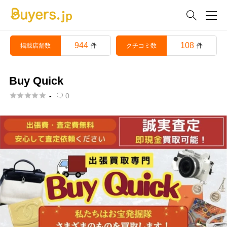

944
108
掲載店舗数
クチコミ数
件
件
Buy Quick





-
0
