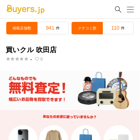

941
110
掲載店舗数
クチコミ数
件
件
買いクル 吹田店





-
0
