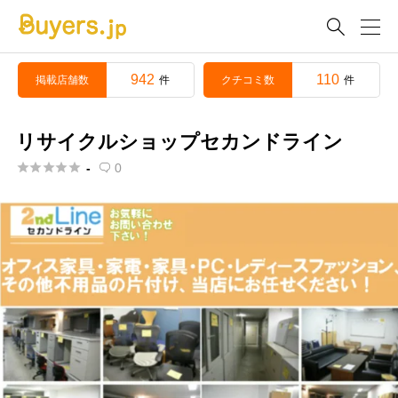

942
110
掲載店舗数
クチコミ数
件
件
リサイクルショップセカンドライン





-
0
