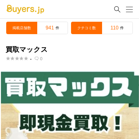

941
110
掲載店舗数
クチコミ数
件
件
買取マックス





-
0
