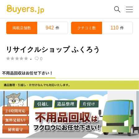

942
110
掲載店舗数
クチコミ数
件
件
リサイクルショップ ふくろう





-
0
