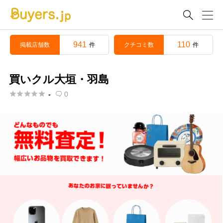

941
110
掲載店舗数
クチコミ数
件
件
買いクル大垣・羽島





-
0
