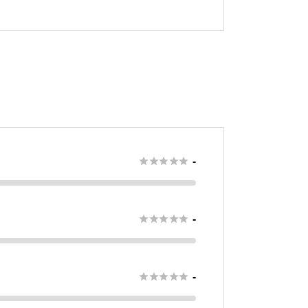





-





-





-