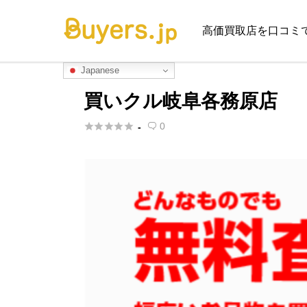
高価買取店を口コミ
Japanese
買いクル岐阜各務原店





0
-
