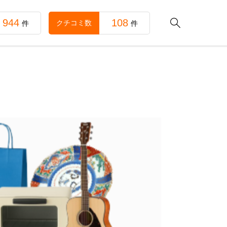
944
108

クチコミ数
件
件