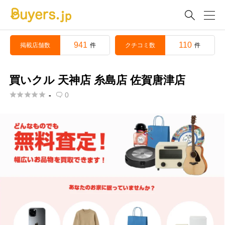

941
110
掲載店舗数
クチコミ数
件
件
買いクル 天神店 糸島店 佐賀唐津店





-
0
