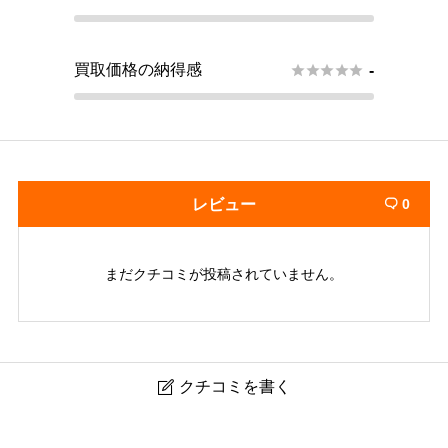
買取価格の納得感





-
レビュー
0

まだクチコミが投稿されていません。
クチコミを書く

買いクル 天神店 糸島店 佐賀唐津店