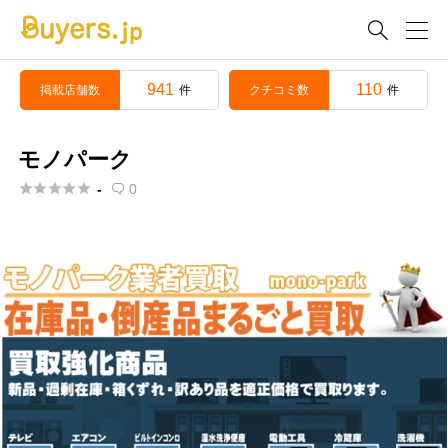

941
110
掲載店舗数
クチコミ数
件
件
モノパーク





-
0
