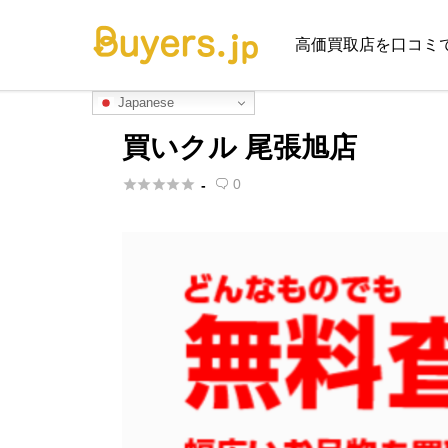
高価買取店を口コミ
Japanese
買いクル 尾張旭店





0
-
