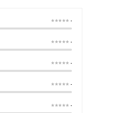





-





-





-





-





-