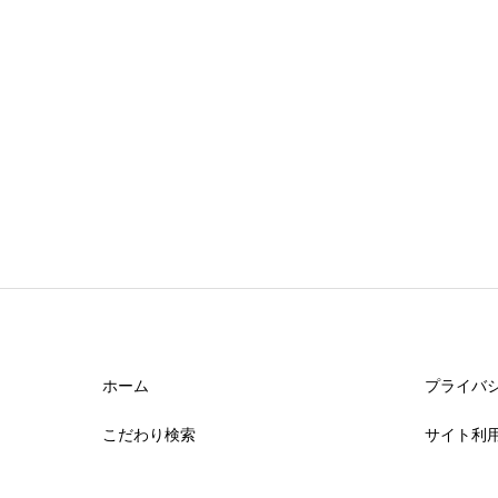
アクセスの良さ


星の数をお選びください
店舗の雰囲気
ホーム
プライバ
こだわり検索
サイト利


星の数をお選びください