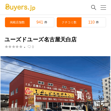

941
110
掲載店舗数
クチコミ数
件
件
ユーズドユーズ名古屋天白店





-
0
