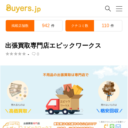

942
110
掲載店舗数
クチコミ数
件
件
出張買取専門店エピックワークス





-
0
