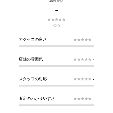
総合得点
-





0

アクセスの良さ





-
店舗の雰囲気





-
スタッフの対応





-
査定のわかりやすさ





-