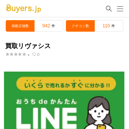

942
110
掲載店舗数
クチコミ数
件
件
買取リヴァシス





-
0
