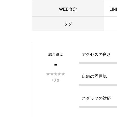
WEB査定
LI
タグ
総合得点
アクセスの良さ
-





店舗の雰囲気
0

スタッフの対応