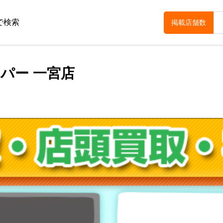
で検索
掲載店舗数
パー 一宮店