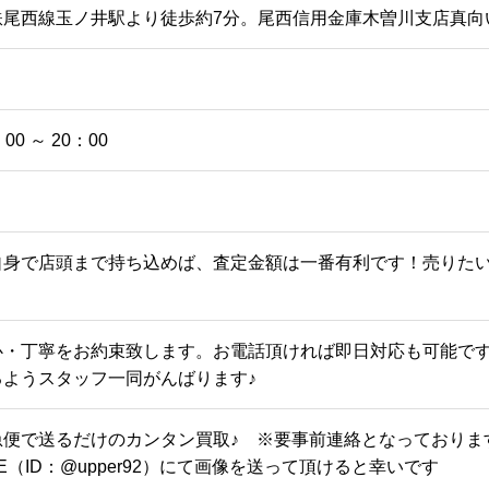
鉄尾西線玉ノ井駅より徒歩約7分。尾西信用金庫木曽川支店真向
：00 ～ 20：00
自身で店頭まで持ち込めば、査定金額は一番有利です！売りた
。
心・丁寧をお約束致します。お電話頂ければ即日対応も可能で
るようスタッフ一同がんばります♪
急便で送るだけのカンタン買取♪ ※要事前連絡となっておりま
NE（ID：@upper92）にて画像を送って頂けると幸いです