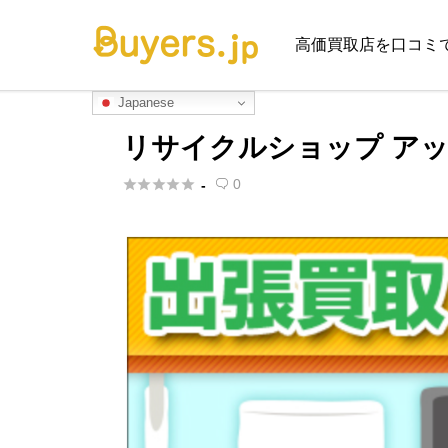
高価買取店を口コミ
Japanese
リサイクルショップ アッ





0
-
