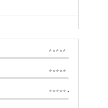





-





-





-