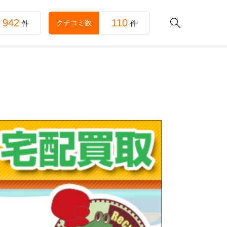
942
110

クチコミ数
件
件