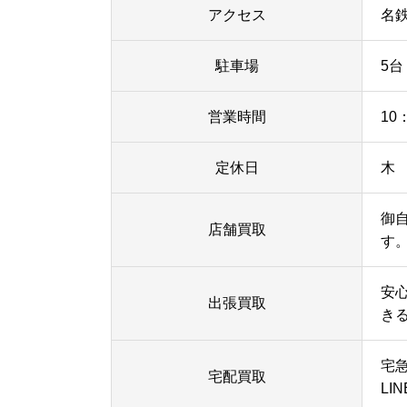
アクセス
名
駐車場
5台
営業時間
10
定休日
木
御
店舗買取
す
安
出張買取
き
宅
宅配買取
LI