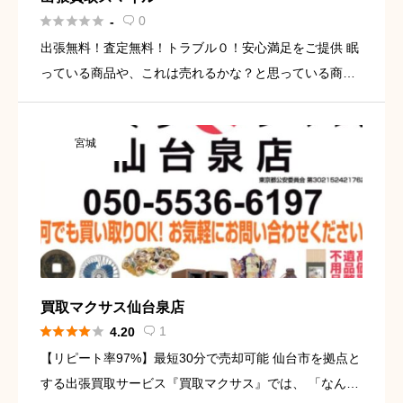





0
-

出張無料！査定無料！トラブル０！安心満足をご提供 眠
っている商品や、これは売れるかな？と思っている商品
はございませんか？ 商品によっては思いがけない金額で
買取することも可能です。 捨てる前にまずはお電話くだ
宮城
さい！ 迅速に […]
買取マクサス仙台泉店





1
4.20

【リピート率97%】最短30分で売却可能 仙台市を拠点と
する出張買取サービス『買取マクサス』では、 「なんで