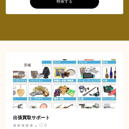
検索する
宮城
出張買取サポート





0
-
