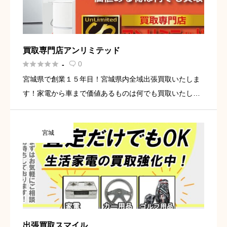
買取専門店アンリミテッド





0
-

宮城県で創業１５年目！宮城県内全域出張買取いたしま
す！家電から車まで価値あるものは何でも買取いたしま
す。また買取だけではなくおうちのお片付けや遺品整理
も対応しておりますので是非、買取専門店アンリミテッ
宮城
ドにおまかせください […]
出張買取スマイル