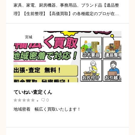
家具、家電、厨房機器、事務用品、ブランド品【遺品整
理】【生前整理】【高価買取】の各種鑑定のプロが在籍
家具、家電、ブランド品、なんでも買取※ご相談くださ
い！
宮城
ていねい査定くん





0
-

地域密着 幅広く買取いたします！