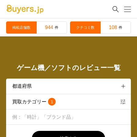

944
108
掲載店舗数
クチコミ数
件
件
ゲーム機／ソフトのレビュー一覧
買取カテゴリー
1