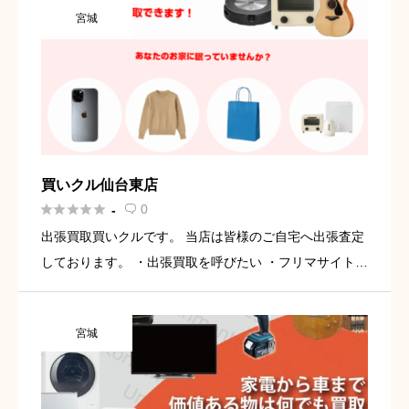
宮城
買いクル仙台東店





0
-

出張買取買いクルです。 当店は皆様のご自宅へ出張査定
しております。 ・出張買取を呼びたい ・フリマサイトで
売れなかった商品がある ・不用品が多い、リサイクルシ
ョップには全て持ち込めない不用品がある ・不用品を処
宮城
分しようと […]