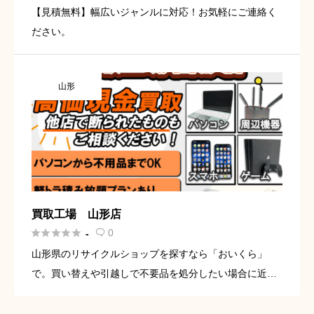
【見積無料】幅広いジャンルに対応！お気軽にご連絡く
ださい。
山形
買取工場 山形店





0
-

山形県のリサイクルショップを探すなら「おいくら」
で。買い替えや引越しで不要品を処分したい場合に近く
のリサイクルショップを探せます。口コミや買取実績か
らリサイクルショップの比較ができます。不要になった