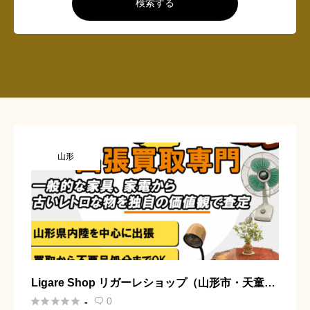
検索する
山形
Ligare Shop リガーレショップ（山形市・天童
市・上山市・東根市・寒河江市）





0
-
