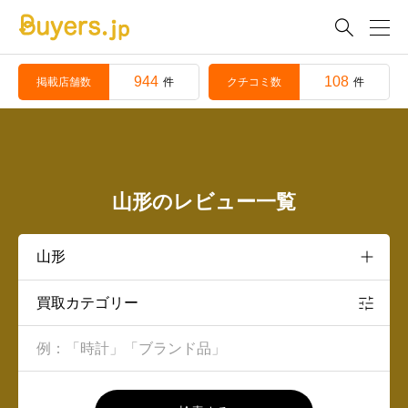

944
108
掲載店舗数
クチコミ数
件
件
山形のレビュー一覧
買取カテゴリー