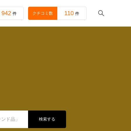
942
110

クチコミ数
件
件
検索する