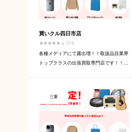
買いクル四日市店





0
-

各種メディアにて露出増！！取扱品目業界
トップクラスの出張買取専門店です！！
出張買取買いクルです。 当店は皆様のご
自宅へ出張査定しております。 ・出張買
取を呼びたい ・フリマサイトで売れなか
三重
った商品がある ・不用品が多い […]