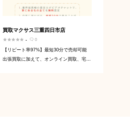
買取マクサス三重四日市店





0
-

【リピート率97%】最短30分で売却可能
出張買取に加えて、オンライン買取、宅配
買取、店頭買取に対応しています！ ま
た、不用品の回収も行っているため、引越
しや遺品整理などさまざまな要望にお応え
することが可能です！ 三重四 […]