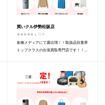
買いクル伊勢松阪店





0
-

各種メディアにて露出増！！取扱品目業界
トップクラスの出張買取専門店です！！
出張買取買いクルです。 当店は皆様のご
自宅へ出張査定しております。 ・出張買
取を呼びたい ・フリマサイトで売れなか
三重
った商品がある ・不用品が多い […]