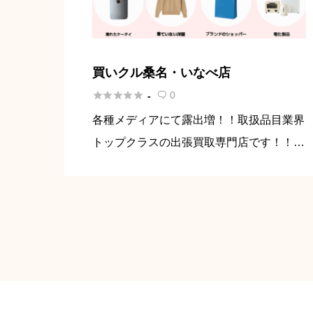
買いクル桑名・いなべ店





0
-

各種メディアにて露出増！！取扱品目業界
トップクラスの出張買取専門店です！！
出張買取買いクルです。 当店は皆様のご
自宅へ出張査定しております。 ・出張買
取を呼びたい ・フリマサイトで売れなか
った商品がある ・不用品が多い […]