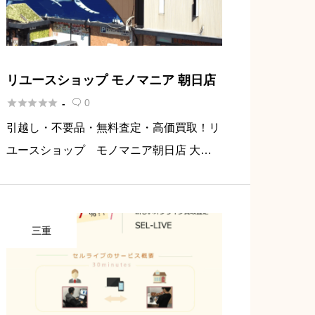
リユースショップ モノマニア 朝日店





0
-

引越し・不要品・無料査定・高価買取！リ
ユースショップ モノマニア朝日店 大型
商品の取り扱いは当店にお任せください。
冷蔵庫、洗濯機やソファ、ダイニングセッ
トなど色々と取り扱いがございます。 大
三重
型の商品の買い替えや処分をお […]