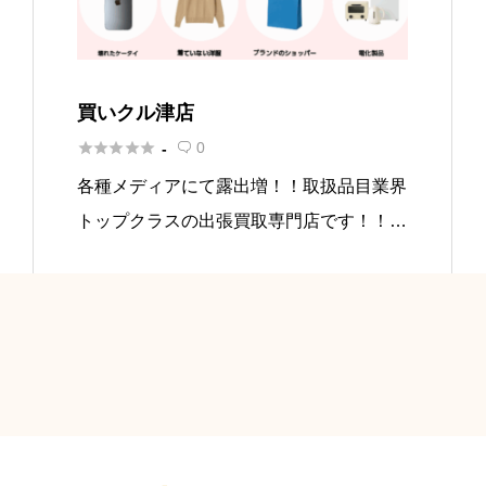
買いクル津店





0
-

各種メディアにて露出増！！取扱品目業界
トップクラスの出張買取専門店です！！
出張買取査定は真の価値をつけてお客さま
にご提示いたします。 他店よりも1円でも
安ければ、全品返却いたします。買いクル
なら高価買取が実現できると自 […]