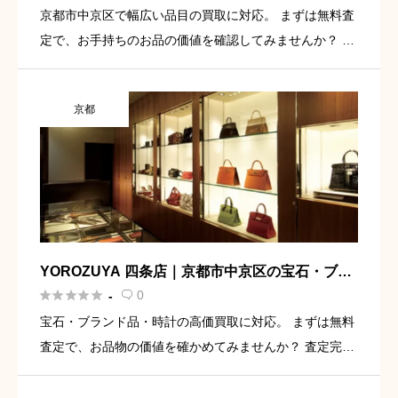
京都市中京区で幅広い品目の買取に対応。 まずは無料査
定で、お手持ちのお品の価値を確認してみませんか？ 査
定・見積無料 店頭買取・郵送買取に対応 二条駅・阪急大
宮駅から徒歩圏内 無料査定を依頼してみる 京都市中京区
京都
で貴金属 […]
YOROZUYA 四条店｜京都市中京区の宝石・ブラ
ンド品買取専門店





0
-

宝石・ブランド品・時計の高価買取に対応。 まずは無料
査定で、お品物の価値を確かめてみませんか？ 査定完全
無料 店舗・出張・宅配・LINE査定に対応 四条エリアで
アクセスしやすい立地 無料査定を依頼してみる 京都市中