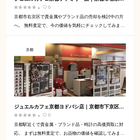
の貴金属・ブランド品買取専門店





0
-

京都市右京区で貴金属やブランド品の売却を検討中の方
へ。 無料査定で、今の価値を気軽にチェックしてみませ
んか？ 査定・見積完全無料 店頭・宅配・出張買取に対応
京都ファミリー館内で立ち寄りやすい 無料査定を依頼し
京都
てみる 京 […]
ジュエルカフェ京都ヨドバシ店｜京都市下京区の
貴金属・ブランド品買取専門店





0
-

京都駅近くで貴金属・ブランド品・時計の高価買取に対
応。 まずは無料査定で、お品物の価値を確認してみませ