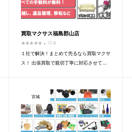
買取マクサス福島郡山店





0
-

１社で解決！まとめて売るなら買取マクサ
ス！ 出張買取で親切丁寧に対応させて頂
きます。お困りごとやお悩みの解決もサポ
ートさせていただきます。
宮城