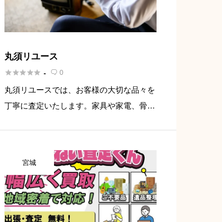
丸須リユース





0
-

丸須リユースでは、お客様の大切な品々を
丁寧に査定いたします。家具や家電、骨董
品から日用品まで、どんな物でも喜んでお
引き受けします。多数の販路を活用して最
適な価値をご提供いたしますので、「これ
宮城
はどうかな？」と迷われる物でも […]