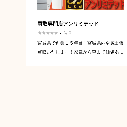
買取専門店アンリミテッド





0
-

宮城県で創業１５年目！宮城県内全域出張
買取いたします！家電から車まで価値ある
ものは何でも買取いたします。また買取だ
けではなくおうちのお片付けや遺品整理も
対応しておりますので是非、買取専門店ア
ンリミテッドにおまかせください […]