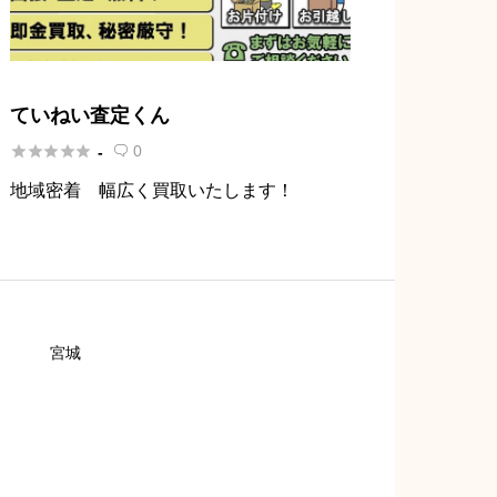
ていねい査定くん





0
-

地域密着 幅広く買取いたします！
宮城