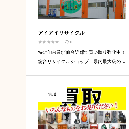
アイアイリサイクル





0
-

特に仙台及び仙台近郊で買い取り強化中！
総合リサイクルショップ！県内最大級の大
きさ。色々揃います。
宮城