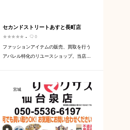
セカンドストリートあすと長町店





0
-

ファッションアイテムの販売、買取を行う
アパレル特化のリユースショップ。当店で
は家具・家電などの買取もしています。
宮城