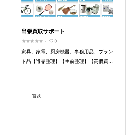
出張買取サポート





0
-

家具、家電、厨房機器、事務用品、ブラン
ド品【遺品整理】【生前整理】【高価買
取】の各種鑑定のプロが在籍 家具、家
電、ブランド品、なんでも買取※ご相談く
ださい！
宮城