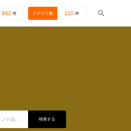
942
110

クチコミ数
件
件
検索する