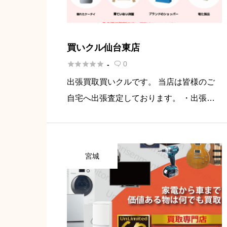
買いクル仙台東店





0
-

出張買取買いクルです。 当店は皆様のご
自宅へ出張査定しております。 ・出張買
取を呼びたい ・フリマサイトで売れなか
った商品がある ・不用品が多い、リサイ
クルショップには全て持ち込めない不用品
宮城
がある ・不用品を処分しようと […]