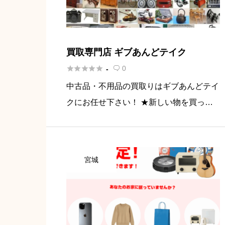
買取専門店 ギブあんどテイク





0
-

中古品・不用品の買取りはギブあんどテイ
クにお任せ下さい！ ★新しい物を買った
ので古い物をうりたい ★引越しするので
まとめて売りたい、処分したい ★店舗を
移転（閉店）するので売りたい、処分した
宮城
い！ そんなときはお気軽にご相 […]