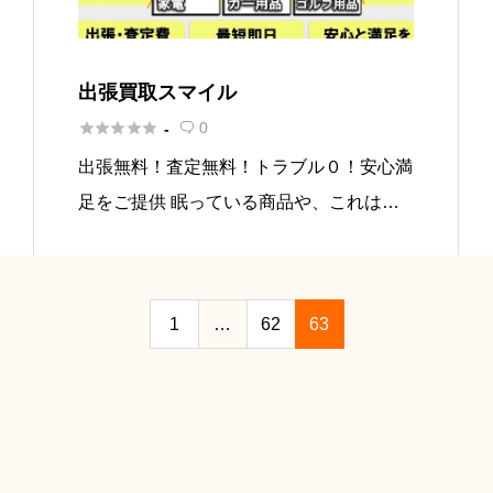
出張買取スマイル





0
-

出張無料！査定無料！トラブル０！安心満
足をご提供 眠っている商品や、これは売
れるかな？と思っている商品はございませ
んか？ 商品によっては思いがけない金額
で買取することも可能です。 捨てる前に
1
…
62
63
まずはお電話ください！ 迅速に […]