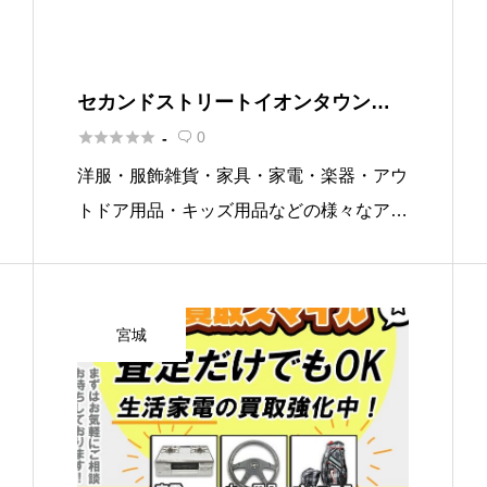
セカンドストリートイオンタウン柴
田店





0
-

洋服・服飾雑貨・家具・家電・楽器・アウ
トドア用品・キッズ用品などの様々なアイ
テムの販売、買取を行うショップ。
宮城