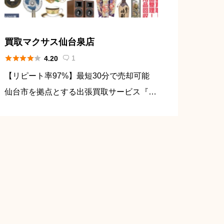
買取マクサス仙台泉店





1
4.20

【リピート率97%】最短30分で売却可能
仙台市を拠点とする出張買取サービス『買
取マクサス』では、 「なんでも買取」の
理念のもと、価値ある品物から普段使いの
品まで、あらゆるアイテムの査定・買取を
行っております。買取サービ […]