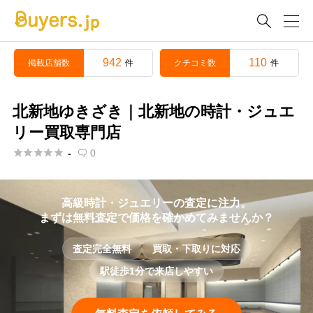

942
110
掲載店舗数
クチコミ数
件
件
北新地ゆきざき｜北新地の時計・ジュエ
リー買取専門店





-
0

高級時計・ジュエリーの査定に注力。
まずは無料査定で価格を確かめてみませんか？
査定完全無料
買取・下取りに対応
駅徒歩1分で来店しやすい