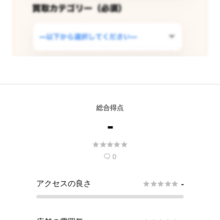
この店舗で査定できるようリクエス
総合得点
トする
-
現在
5
人 がこの店舗での査定受付開始を希





望しています。
0

アクセスの良さ





-