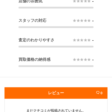
店舗の雰囲気





-
スタッフの対応





-
査定のわかりやすさ





-
買取価格の納得感





-
レビュー
0

まだクチコミが投稿されていません。