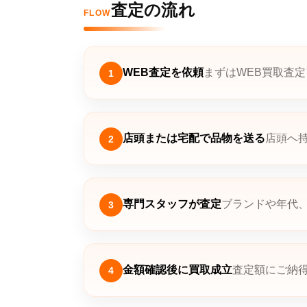
査定の流れ
FLOW
WEB査定を依頼
まずはWEB買取査
1
店頭または宅配で品物を送る
店頭へ
2
専門スタッフが査定
ブランドや年代
3
金額確認後に買取成立
査定額にご納
4