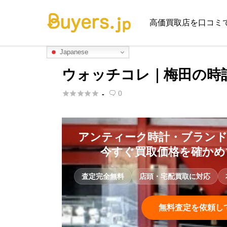
高価買取店を口コミ
Japanese
ウォッチコレ｜梅田の時





0
-

アンティーク時計・ブランド
今すぐ買取価格を確かめ
査定完全無料
店頭・宅配買取に対応
無料査定を依頼し