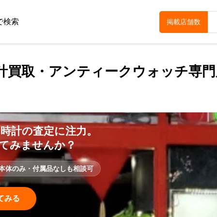
で検索
掲載店舗数
計買取・アンティークウォッチ専門
時計の査定に注力。
てみませんか？
本体のみ・付属品なしも相談可
てみる