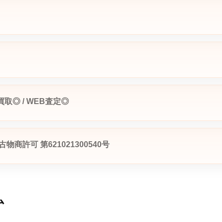
買取◎ / WEB査定◎
商許可 第621021300540号
ム