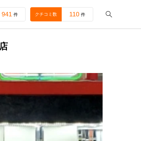
941
110

クチコミ数
件
件
店