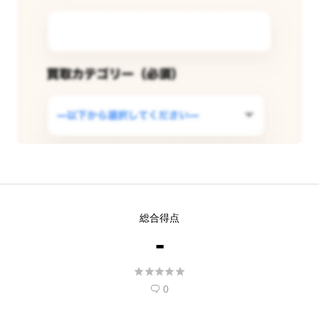
この店舗で査定できるようリクエス
総合得点
トする
-
現在
5
人 がこの店舗での査定受付開始を希





望しています。
0
