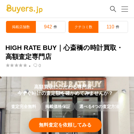

942
110
掲載店舗数
クチコミ数
件
件
HIGH RATE BUY｜心斎橋の時計買取・
高額査定専門店





-
0

高額買取にこだわる専門店。
今すぐ時計の査定額を確かめてみませんか？
査定完全無料
掲載価格保証
選べる4つの査定方法
無料査定を依頼してみる