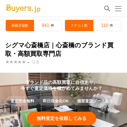

941
110
掲載店舗数
クチコミ数
件
件
シグマ心斎橋店｜心斎橋のブランド買
取・高額買取専門店





-
0

ブランド品の高額買取に自信あり。
今すぐ査定価格を確かめてみませんか？
査定完全無料
即日現金化OK
個室査定ブースあり
無料査定を依頼してみる