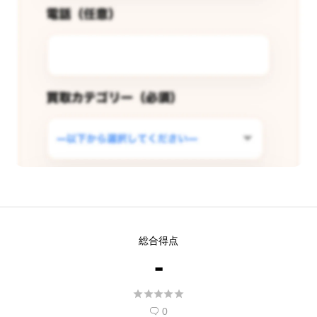
この店舗で査定できるようリクエス
総合得点
トする
-
現在
5
人 がこの店舗での査定受付開始を希





望しています。
0
