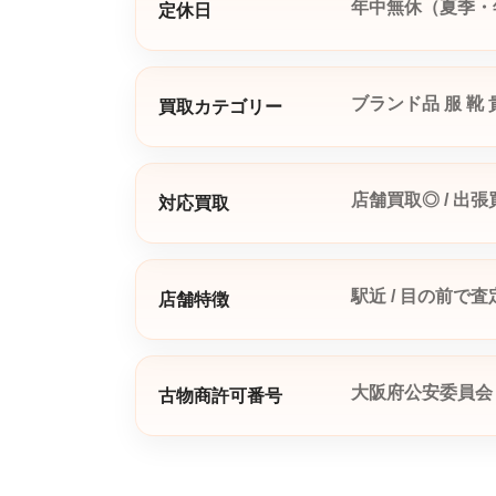
年中無休（夏季・
定休日
ブランド品
服
靴
買取カテゴリー
店舗買取◎ / 出張買
対応買取
駅近 / 目の前で査
店舗特徴
大阪府公安委員会 第6
古物商許可番号