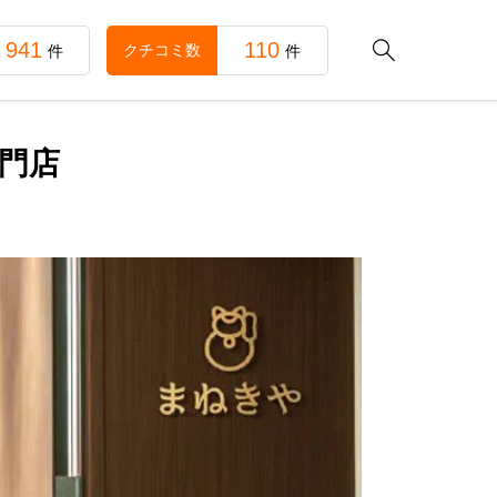
941
110

クチコミ数
件
件
門店