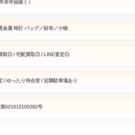
年末年始除く）
貴金属
時計
バッグ／財布／小物
取◎ / 宅配買取◎ / LINE査定◎
定 / ゆったり待合室 / 近隣駐車場あり
21012100382号