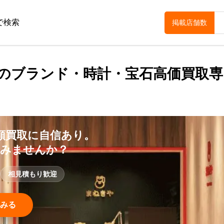
で検索
掲載店舗数
田のブランド・時計・宝石高価買取専
額買取に自信あり。
てみませんか？
相見積もり歓迎
みる