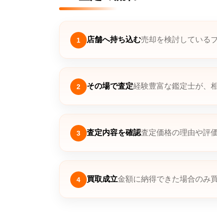
店舗へ持ち込む
売却を検討している
1
その場で査定
経験豊富な鑑定士が、
2
査定内容を確認
査定価格の理由や評
3
買取成立
金額に納得できた場合のみ
4