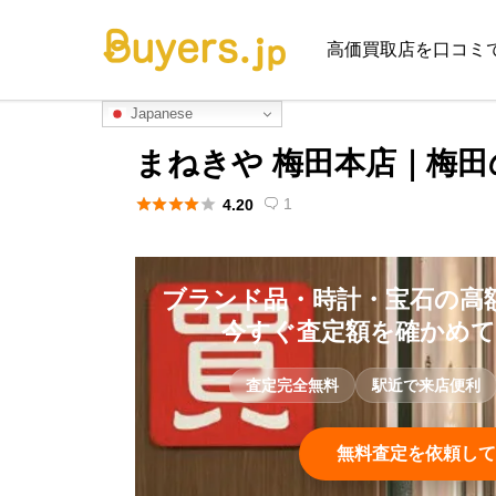
高価買取店を口コミ
Japanese
まねきや 梅田本店｜梅





1
4.20

ブランド品・時計・宝石の高
今すぐ査定額を確かめ
査定完全無料
駅近で来店便利
無料査定を依頼して