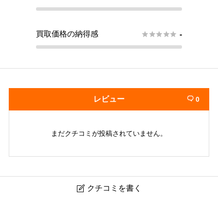
買取価格の納得感





-
レビュー
0

まだクチコミが投稿されていません。
クチコミを書く

ブラリバ なんばウォーク店｜難波のブランド買取・高額