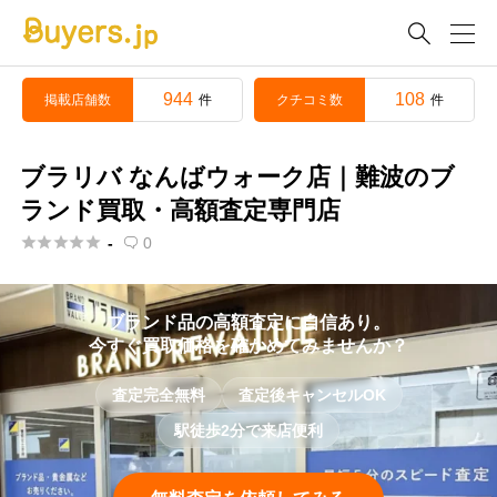

944
108
掲載店舗数
クチコミ数
件
件
ブラリバ なんばウォーク店｜難波のブ
ランド買取・高額査定専門店





-
0

ブランド品の高額査定に自信あり。
今すぐ買取価格を確かめてみませんか？
査定完全無料
査定後キャンセルOK
駅徒歩2分で来店便利