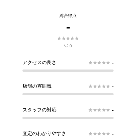
この店舗で査定できるようリクエス
総合得点
トする
-
現在
5
人 がこの店舗での査定受付開始を希





望しています。
0

アクセスの良さ





-
店舗の雰囲気





-
スタッフの対応





-
査定のわかりやすさ





-