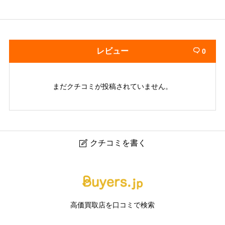
レビュー
0

まだクチコミが投稿されていません。
クチコミを書く

ブランドハンズ吹田江坂店｜江坂のブランド品・時計・
宝石買取専門店
高価買取店を口コミで検索
ニックネーム
任意