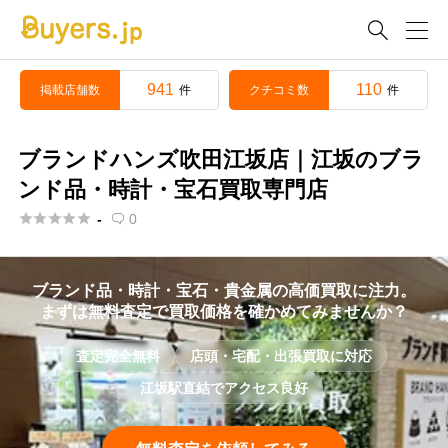

941
110
掲載店舗数
クチコミ数
件
件
ブランドハンズ吹田江坂店｜江坂のブラ
ンド品・時計・宝石買取専門店





-
0

ブランド品・時計・宝石・貴金属の高価買取に注力。
まずは無料査定で買取価格を確かめてみませんか？
査定完全無料
店頭・宅配・出張買取に対応
江坂駅直結でアクセス良好