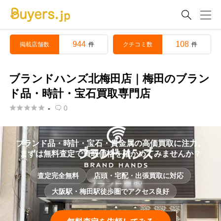

944
108
掲載店舗数
クチコミ数
件
件
ブランドハンズ北梅田店｜梅田のブラン
ド品・時計・宝石買取専門店





-
0

ブランド品・時計・宝石・貴金属の高価買取に注力。
まずは無料査定で買取価格を確かめてみませんか？
査定完全無料
店頭・宅配・出張買取に対応
大阪駅・梅田駅徒歩圏でアクセス良好