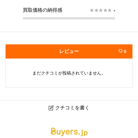
買取価格の納得感





-
レビュー
0

まだクチコミが投稿されていません。
クチコミを書く

ブランドハンズ北梅田店｜梅田のブランド品・時計・宝
石買取専門店