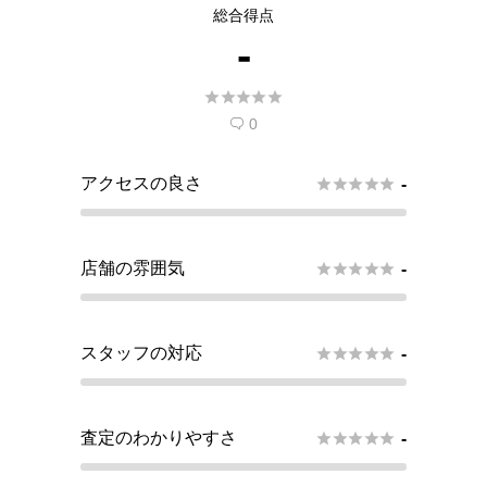
総合得点
トする
-
現在
5
人 がこの店舗での査定受付開始を希





望しています。
0

アクセスの良さ





-
店舗の雰囲気





-
スタッフの対応





-
査定のわかりやすさ





-