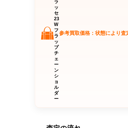
ラ
ッ
セ
23
W
フ
参考買取価格：状態により査
ラ
ッ
プ
チ
ェ
ー
ン
シ
ョ
ル
ダ
ー