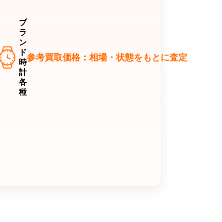
ブ
ラ
ン
ド
参考買取価格：相場・状態をもとに査定
時
計
各
種