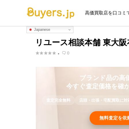
高価買取店を口コミ
Japanese
リユース相談本舗 東大





0
-

ブランド品の高
今すぐ査定価格を確
査定完全無料
店頭・出張・宅配買取に対
無料査定を依