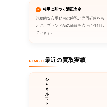
相場に基づく適正査定
継続的な市場動向の確認と専門研修をも
とに、ブランド品の価値を適正に評価し
ています。
最近の買取実績
RESULTS
シ
ャ
ネ
ル
マ
ト