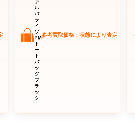
ァ
ル
パ
ラ
イ
ソ
定
参考買取価格：状態により査定
PM
ト
ー
ト
バ
ッ
グ
ブ
ラ
ッ
ク