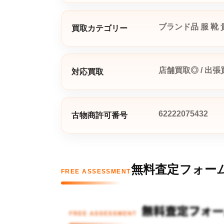
ブランド品
服
靴
買取カテゴリー
店舗買取◎ / 出張
対応買取
62222075432
古物商許可番号
無料査定フォー
FREE ASSESSMENT