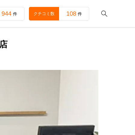
944
108

クチコミ数
件
件
店