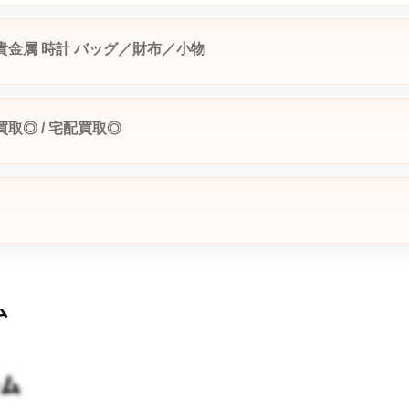
貴金属
時計
バッグ／財布／小物
買取◎ / 宅配買取◎
ム