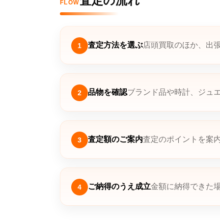
査定の流れ
FLOW
査定方法を選ぶ
店頭買取のほか、出
1
品物を確認
ブランド品や時計、ジュ
2
査定額のご案内
査定のポイントを案
3
ご納得のうえ成立
金額に納得できた
4