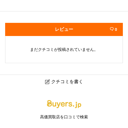
レビュー
0

まだクチコミが投稿されていません。
クチコミを書く

さすがや イオンスーパーセンター涌谷店｜涌谷の金・プ
ラチナ・ブランド品買取専門店
高価買取店を口コミで検索
ニックネーム
任意