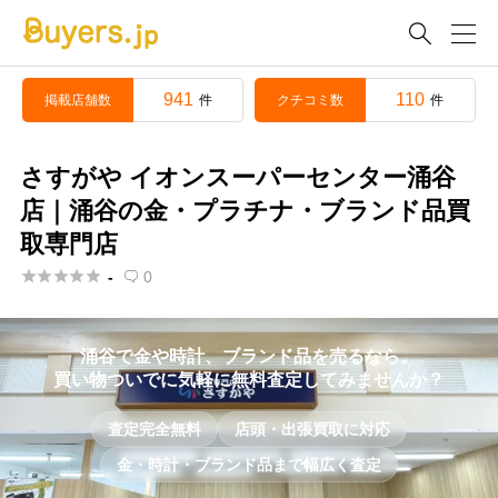

941
110
掲載店舗数
クチコミ数
件
件
さすがや イオンスーパーセンター涌谷
店｜涌谷の金・プラチナ・ブランド品買
取専門店





-
0

涌谷で金や時計、ブランド品を売るなら。
買い物ついでに気軽に無料査定してみませんか？
査定完全無料
店頭・出張買取に対応
金・時計・ブランド品まで幅広く査定